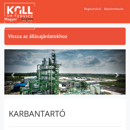
Regisztráció
Bejelentkezés
|
Magyar
English
Vissza az állásajánlatokhoz
Previous
Next
KARBANTARTÓ